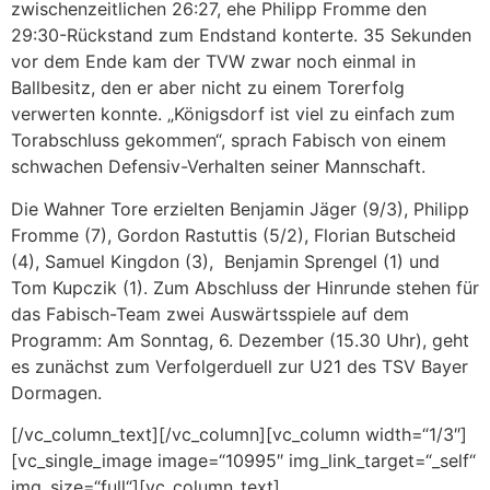
zwischenzeitlichen 26:27, ehe Philipp Fromme den
29:30-Rückstand zum Endstand konterte. 35 Sekunden
vor dem Ende kam der TVW zwar noch einmal in
Ballbesitz, den er aber nicht zu einem Torerfolg
verwerten konnte. „Königsdorf ist viel zu einfach zum
Torabschluss gekommen“, sprach Fabisch von einem
schwachen Defensiv-Verhalten seiner Mannschaft.
Die Wahner Tore erzielten Benjamin Jäger (9/3), Philipp
Fromme (7), Gordon Rastuttis (5/2), Florian Butscheid
(4), Samuel Kingdon (3), Benjamin Sprengel (1) und
Tom Kupczik (1). Zum Abschluss der Hinrunde stehen für
das Fabisch-Team zwei Auswärtsspiele auf dem
Programm: Am Sonntag, 6. Dezember (15.30 Uhr), geht
es zunächst zum Verfolgerduell zur U21 des TSV Bayer
Dormagen.
[/vc_column_text][/vc_column][vc_column width=“1/3″]
[vc_single_image image=“10995″ img_link_target=“_self“
img_size=“full“][vc_column_text]