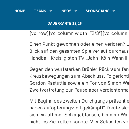
HOME
TEAMS
INFOS
SPONSORING
DAUERKARTE 25/26
[vc_row][vc_column width=“2/3″][vc_column_
Einen Punkt gewonnen oder einen verloren? La
Blick auf den gesamten Spielverlauf durchaus 
Handball-Kreisligisten TV „Jahn“ Köln-Wahn II
Gegen den wurfstarken Brühler Rückraum fan
Kreuzbewegungen zum Abschluss. Folgerichtig 
Gordon Rastuttis sowie ein Tor von Simon We
Zweitvertretung zur Pause aber verdienterma
Mit Beginn des zweiten Durchgangs präsentier
haben aufopferungsvoll gekämpft“, freute sic
sich ein offener Schlagabtausch, bei dem Wa
nicht ins Ziel retten konnte. Vier Sekunden 