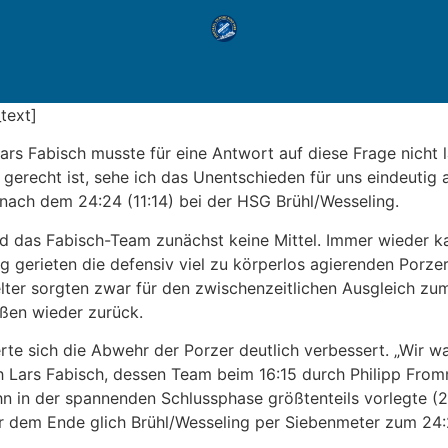
text]
rs Fabisch musste für eine Antwort auf diese Frage nicht
gerecht ist, sehe ich das Unentschieden für uns eindeutig a
 nach dem 24:24 (11:14) bei der HSG Brühl/Wesseling.
d das Fabisch-Team zunächst keine Mittel. Immer wieder k
gerieten die defensiv viel zu körperlos agierenden Porzer 
lter sorgten zwar für den zwischenzeitlichen Ausgleich zu
ßen wieder zurück.
te sich die Abwehr der Porzer deutlich verbessert. „Wir w
h Lars Fabisch, dessen Team beim 16:15 durch Philipp From
hn in der spannenden Schlussphase größtenteils vorlegte (
vor dem Ende glich Brühl/Wesseling per Siebenmeter zum 24