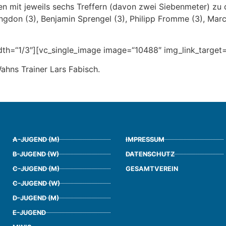
en mit jeweils sechs Treffern (davon zwei Siebenmeter) zu
ngdon (3), Benjamin Sprengel (3), Philipp Fromme (3), Marce
h=“1/3″][vc_single_image image=“10488″ img_link_target=“
ahns Trainer Lars Fabisch.
A-JUGEND (M)
IMPRESSUM
B-JUGEND (W)
DATENSCHUTZ
C-JUGEND (M)
GESAMTVEREIN
C-JUGEND (W)
D-JUGEND (M)
E-JUGEND