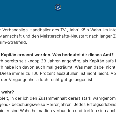
er Verbandsliga-Handballer des TV „Jahn“ Köln-Wahn. Im Int
n-Mannschaft und den Meisterschafts-Neustart nach langer
eim-Straßfeld.
 Kapitän ernannt worden. Was bedeutet dir dieses Amt?
bereits seit knapp 23 Jahren angehöre, als Kapitän aufs Fe
ch habe ich davon auch mal geträumt. Was man dabei nicht 
iese immer zu 100 Prozent auszufüllen, ist nicht leicht. A
n der Vergangenheit doch recht gut gelungen ist.
 wahr?
ielt, in der ich den Zusammenhalt derart stark wahrgenommen
ugend- beziehungsweise Herrenjahren. Jedes Erfolgserlebni
eler sind Wahn heimatlich verbunden und treffen sich auch 