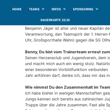
HOME
TEAMS
INFOS
SPONSORING
DAUERKARTE 25/26
Benjamin Jäger ist alter und neuer Kapitän d
Verantwortung, den Teamspirit der 1. Herre
Uhr, Großsporthalle Wahn) gegen die SG Ollh
Benny, Du bist vom Trainerteam erneut zum
Seinen Herzensclub und Jugendverein, dem ich 
und macht mich auch ein wenig stolz. Natürli
einer besonderen Vorbildfunktion verbunden. D
Jahr anführen darf, denke ich, dass mir das i
Wie nimmst Du den Zusammenhalt im Team
Ich habe bisher in wenigen Mannschaften gesp
Jungs kennen sich bereits aus zahlreichen J
Truppe über die Jahre zusammen. Fast alle Spi