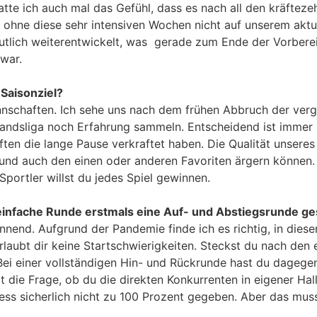
e ich auch mal das Gefühl, dass es nach all den kräftezehr
 ohne diese sehr intensiven Wochen nicht auf unserem akt
eutlich weiterentwickelt, was gerade zum Ende der Vorberei
war.
 Saisonziel?
annschaften. Ich sehe uns nach dem frühen Abbruch der ver
bandsliga noch Erfahrung sammeln. Entscheidend ist immer 
en die lange Pause verkraftet haben. Die Qualität unseres 
nd auch den einen oder anderen Favoriten ärgern können. W
Sportler willst du jedes Spiel gewinnen.
einfache Runde erstmals eine Auf- und Abstiegsrunde ges
nend. Aufgrund der Pandemie finde ich es richtig, in dieser
laubt dir keine Startschwierigkeiten. Steckst du nach den er
Bei einer vollständigen Hin- und Rückrunde hast du dagegen
 die Frage, ob du die direkten Konkurrenten in eigener Hal
ness sicherlich nicht zu 100 Prozent gegeben. Aber das muss