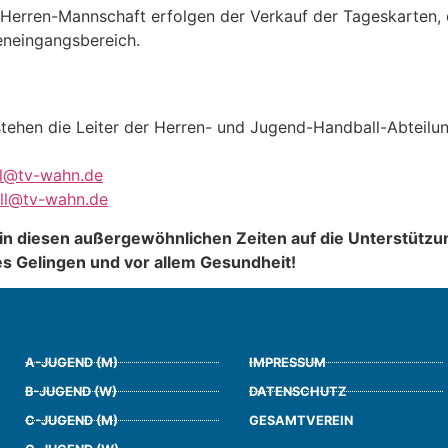
1. Herren-Mannschaft erfolgen der Verkauf der Tageskarten,
eneingangsbereich.
stehen die Leiter der Herren- und Jugend-Handball-Abteilu
l@tv-wahn.de
ll@tv-wahn.de
 in diesen außergewöhnlichen Zeiten auf die Unterstütz
es Gelingen und vor allem Gesundheit!
A-JUGEND (M)
IMPRESSUM
B-JUGEND (W)
DATENSCHUTZ
C-JUGEND (M)
GESAMTVEREIN